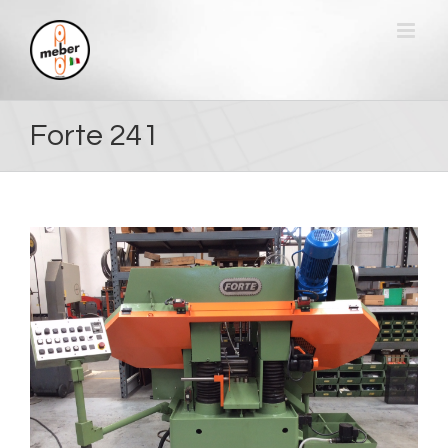
Skip
to
content
Forte 241