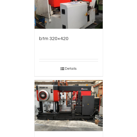
btm 320×420
Details