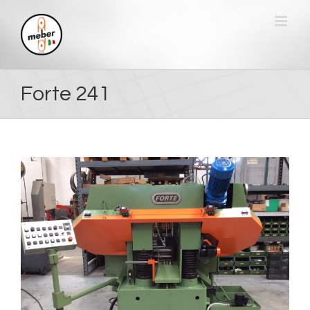
Skip
to
content
Forte 241