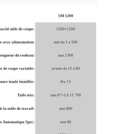
SM 1200
acité utile de coupe:
1200×1200
e avec alimentation:
mm da 1 a 500
ongueur du rouleau:
mm 1300
se de coupe variable:
m/min da 15 a 80
ance totale installée:
Kw 15
Taile size:
mm 67×1,6 11.700
e la table de travail:
mm 800
e Automatique Spec:
mm 80