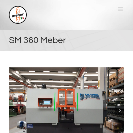
Skip
to
content
SM 360 Meber

