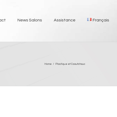
act
News Salons
Assistance
Français
Home
/
Plastique et Caoutchouc