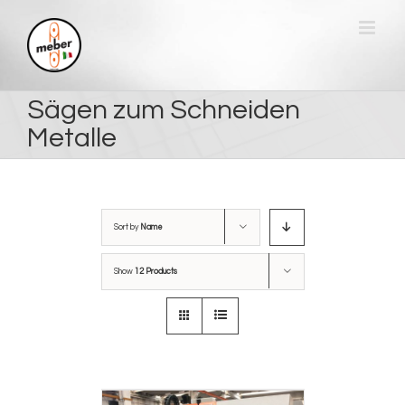
Skip
to
content
Sägen zum Schneiden
Metalle
Sort by
Name
Show
12 Products