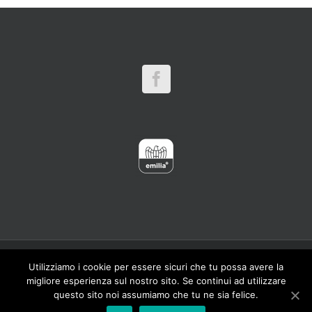
Copyright 2016 CARPINET - Meber Srl Viale Artigianato,1 41012 Carpi
Utilizziamo i cookie per essere sicuri che tu possa avere la
(MO) ITALY - Tel. 059 693584 (2 linee) Fax. 059 642109 - P.IVA
migliore esperienza sul nostro sito. Se continui ad utilizzare
01360420366 © Meber Srl Tutti i diritti riservati
questo sito noi assumiamo che tu ne sia felice.
Facebook