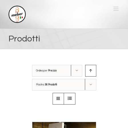
Salta
al
contenuto
Prodotti
Ordina per
Prezzo
Mostra
36 Prodotti