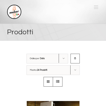
Salta
al
contenuto
Prodotti
Ordina per
Data
Mostra
24 Prodotti