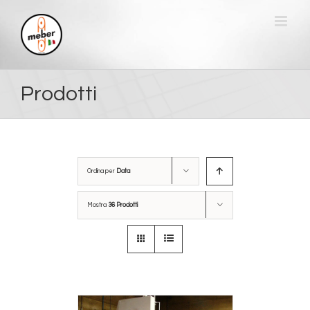
Salta
al
contenuto
Prodotti
Ordina per
Data
Mostra
36 Prodotti