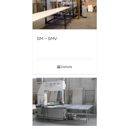
SM – SMV
Details