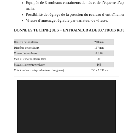
Equipée de 3 rouleaux entraîneurs dentés et de l’équerre d’appui, à 
main.
Possibilité de réglage de la pression du rouleau d’entraînement sur 
Vitesse d’amenage réglable par variateur de vitesse.
DONNEES TECHNIQUES – ENTRAINEUR A DEUX/TROIS ROULE
Hauteur des rouleaux
240 mm
Diamètre des rouleaux
137 mm
Vitesse des rouleaux
0 ÷ 20
Max. distance rouleaux lame
200
Max. distance équerre lame
165
Voie à rouleaux à tapis (hauteur x longueur)
h 350 x 1.730 mm
Lecteur
vidéo