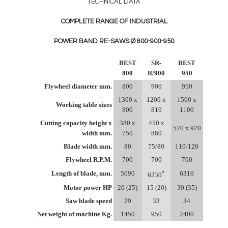
TECHNICAL DATA
COMPLETE RANGE OF INDUSTRIAL
POWER BAND RE-SAWS Ø 800-900-950
BEST
SR-
BEST
800
R/900
950
Flywheel diameter mm.
800
900
950
1300 x
1200 x
1500 x
Working table sizes
800
810
1100
Cutting capacity height x
380 x
450 x
520 x 920
width mm.
750
880
Blade width mm.
80
75/80
110/120
Flywheel R.P.M.
700
700
700
*
Length of blade, mm.
5090
6310
6230
Motor power HP
20 (25)
15 (20)
30 (35)
Saw blade speed
29
33
34
Net weight of machine Kg.
1450
950
2400