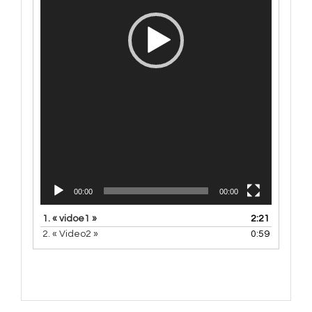
00:00
00:00
1.
« vidoe1 »
2:21
2.
« Video2 »
0:59