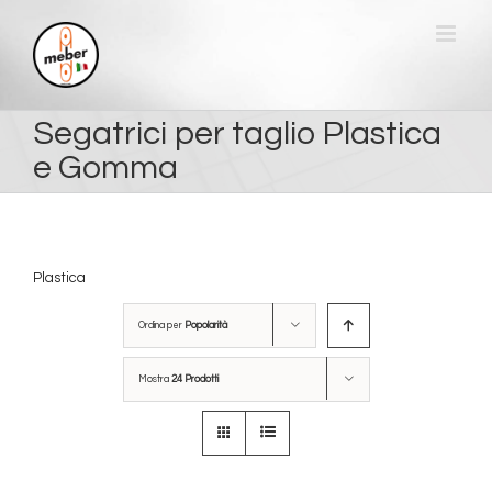
Salta
al
contenuto
Segatrici per taglio Plastica
e Gomma
Plastica
Ordina per
Popolarità
Mostra
24 Prodotti