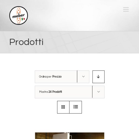
Salta
al
contenuto
Prodotti
Ordina per
Prezzo
Mostra
24 Prodotti