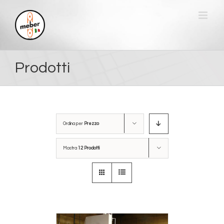
Salta
al
contenuto
Prodotti
Ordina per
Prezzo
Mostra
12 Prodotti