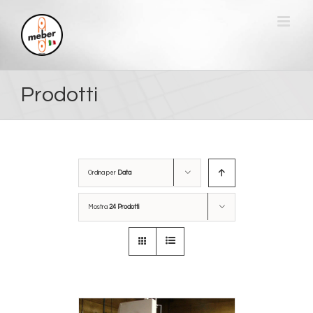
Salta
al
contenuto
Prodotti
Ordina per
Data
Mostra
24 Prodotti